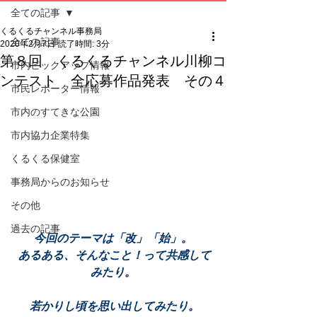
全ての記事
くるくるチャンネル事務局
全ての記事
2020年2月7日
読了時間: 3分
第８回 くるくるチャンネル川柳コ
市内ピックアップ情報
ンテスト 全応募作品発表 その４
市民レポーター情報
市内のすてきな公園
市内協力企業特集
くるくる保健室
事務局からのお知らせ
その他
過去の記事
今回のテーマは「改」「始」。
 あるある、そんなこと！って共感して
みたり。
 若かりし頃を思い出してみたり。