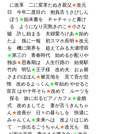
に改革　二に変革たぬき親父
★
改元
日　今年二度目の　抱負言うさびしん
ぼう
★
始末書を　チャチャッと書け
る　ようになり完熟きのこ
★
小さな
嘘　許し始まる　夫婦愛ろけあ
★
始め
たよ　孫に一報　初スマホ長明
★
改元
を　機に限界を　超えてみる大浦理容
★
第三の　青春時代　始めるか配りや
独歩
★
思春期は　人生行路の　始発駅
竹内　明弘
★
王子様　改め夫　おぉ爺
さまのほほん
★
被災地を　見て吾が怠
惰　改めるよっくん
★
年始め やせると
宣言 はや十年そら
★
改めて　ルーツを
探る　旅に出るピアノカフェ
★
金婚
式　改めましてと　妻が言うきんちゃ
ん
★
改善が　日々の暮らしを　快適に
みゃんくん
★
未来へは　改よりはじめ
て　一歩出るごうちゃん
★
改元も　我