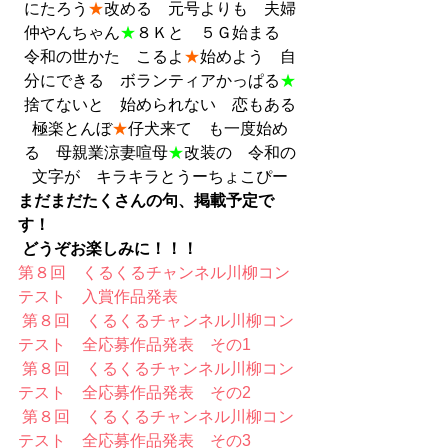
にたろう
★
改める　元号よりも　夫婦
仲やんちゃん
★
８Ｋと　５Ｇ始まる　
令和の世かた　こるよ
★
始めよう　自
分にできる　ボランティアかっぱる
★
捨てないと　始められない　恋もある
極楽とんぼ
★
仔犬来て　も一度始め
る　母親業涼妻喧母
★
改装の　令和の
文字が　キラキラとうーちょこぴー
まだまだたくさんの句、掲載予定で
す！
どうぞお楽しみに！！！
第８回　くるくるチャンネル川柳コン
テスト　入賞作品発表
第８回　くるくるチャンネル川柳コン
テスト　全応募作品発表　その1
第８回　くるくるチャンネル川柳コン
テスト　全応募作品発表　その2
第８回　くるくるチャンネル川柳コン
テスト　全応募作品発表　その3