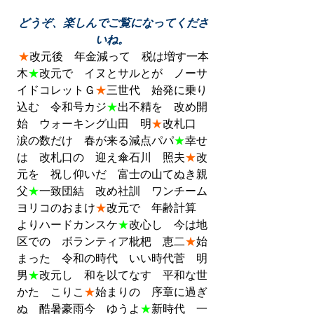
 どうぞ、楽しんでご覧になってくださ
いね。
★
改元後　年金減って　税は増す一本
木
★
改元で　イヌとサルとが　ノーサ
イドコレットＧ
★
三世代　始発に乗り
込む　令和号カジ
★
出不精を　改め開
始　ウォーキング山田　明
★
改札口　
涙の数だけ　春が来る減点パパ
★
幸せ
は　改札口の　迎え傘石川　照夫
★
改
元を　祝し仰いだ　富士の山てぬき親
父
★
一致団結　改め社訓　ワンチーム
ヨリコのおまけ
★
改元で　年齢計算　
よりハードカンスケ
★
改心し　今は地
区での　ボランティア枇杷　恵二
★
始
まった　令和の時代　いい時代菅　明
男
★
改元し　和を以てなす　平和な世
かた　こりこ
★
始まりの　序章に過ぎ
ぬ　酷暑豪雨今　ゆうよ
★
新時代　一