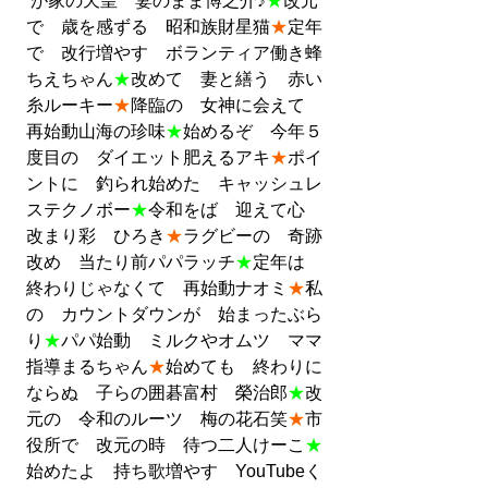
が家の天皇　妻のまま博之介♪
★
改元
で　歳を感ずる　昭和族財星猫
★
定年
で　改行増やす　ボランティア働き蜂
ちえちゃん
★
改めて　妻と繕う　赤い
糸ルーキー
★
降臨の　女神に会えて　
再始動山海の珍味
★
始めるぞ　今年５
度目の　ダイエット肥えるアキ
★
ポイ
ントに　釣られ始めた　キャッシュレ
ステクノボー
★
令和をば　迎えて心　
改まり彩　ひろき
★
ラグビーの　奇跡
改め　当たり前パパラッチ
★
定年は　
終わりじゃなくて　再始動ナオミ
★
私
の　カウントダウンが　始まったぶら
り
★
パパ始動　ミルクやオムツ　ママ
指導まるちゃん
★
始めても　終わりに
ならぬ　子らの囲碁富村　榮治郎
★
改
元の　令和のルーツ　梅の花石笑
★
市
役所で　改元の時　待つ二人けーこ
★
始めたよ　持ち歌増やす　YouTubeく