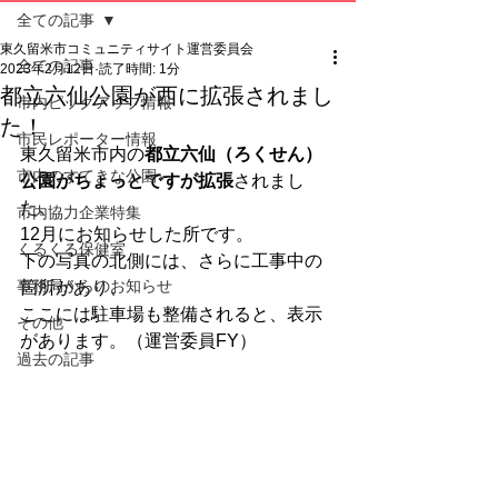
全ての記事
東久留米市コミュニティサイト運営委員会
全ての記事
2023年2月12日
読了時間: 1分
都立六仙公園が西に拡張されまし
市内ピックアップ情報
た！
市民レポーター情報
東久留米市内の
都立六仙（ろくせん）
市内のすてきな公園
公園がちょっとですが拡張
されまし
た。
市内協力企業特集
12月にお知らせした所です。
くるくる保健室
下の写真の北側には、さらに工事中の
事務局からのお知らせ
箇所があり、
ここには駐車場も整備されると、表示
その他
があります。（運営委員FY）
過去の記事