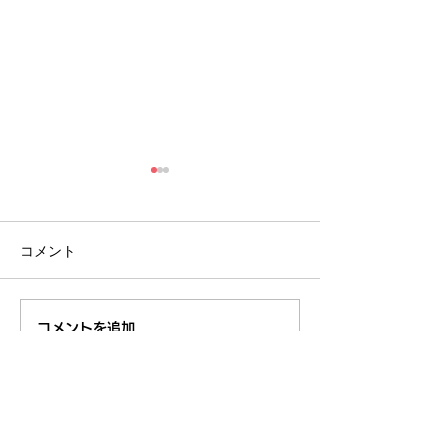
コメント
８月のイベント
【開催報告】くるくるチ
コメントを追加…
ャンネル交流会を開催し
ました！〜つながりから
広がる活動の輪〜
東久留米市コミュニティサイト
運営
委員会