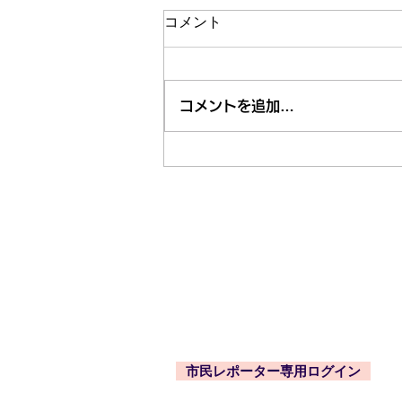
コメント
コメントを追加…
市内近隣のお祭り・お出かけ
情報はくるくる案内所で
東久留米市コミュニティサイト
運営委
事務局
〒203-0033
東久留米市滝山4-1-10
西部地域センター内
市民レポーター専用ログイン