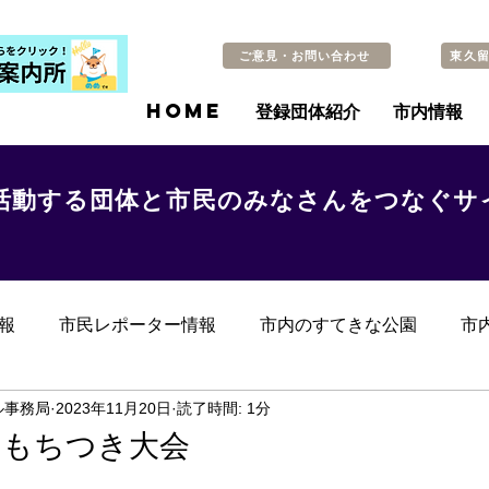
ご意見・お問い合わせ
東久
HOME
登録団体紹介
市内情報
活動する団体と市民のみなさんをつなぐサ
報
市民レポーター情報
市内のすてきな公園
市
らのお知らせ
その他
過去の記事
ル事務局
2023年11月20日
読了時間: 1分
 もちつき大会