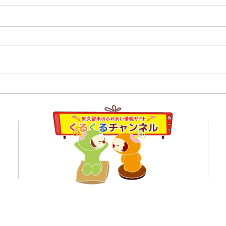
８月
【開催報告】くるくるチャン
ネル交流会を開催しまし
員会
た！〜つながりから広がる活
動の輪〜