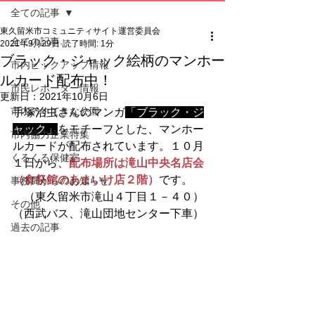
全ての記事
東久留米市コミュニティサイト運営委員会
全ての記事
2021年9月29日
読了時間: 1分
ブラック・ジャック絵柄のマンホー
市内ピックアップ情報
ルカード配布中！
市民レポーター情報
更新日：
2021年10月6日
市内のすてきな公園
手塚治虫さんのマンガ
「ブラック・ジ
ャック」
をモチーフとした、マンホー
市内協力企業特集
ルカードが配布されています。１０月
くるくる保健室
１日から、
配布場所は滝山中央名店会
（食祭館のあまいけ店２階）
です。
事務局からのお知らせ
　（東久留米市滝山４丁目１－４０）
その他
（西武バス、滝山団地センター下車）
過去の記事