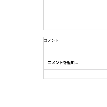
コメント
コメントを追加…
市内近隣のお祭り・お出かけ
情報はくるくる案内所で
東久留米市コミュニティサイト
運営委
事務局
〒203-0033
東久留米市滝山4-1-10