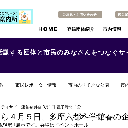
ご意見・お問い合わせ
東久
HOME
登録団体紹介
市内情報
活動する団体と市民のみなさんをつなぐサ
報
市民レポーター情報
市内のすてきな公園
市
らのお知らせ
その他
過去の記事
ニティサイト運営委員会
3月1日
読了時間: 1分
から４月５日、多摩六都科学館春の
間の特別展示です。会場はイベントホール。