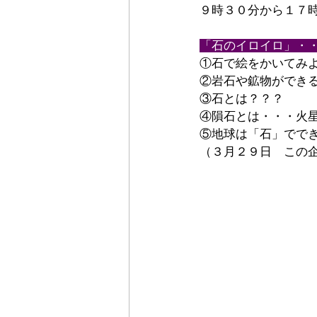
９時３０分から１７
「石のイロイロ」・
①石で絵をかいてみ
②岩石や鉱物ができ
③石とは？？？
④隕石とは・・・火
⑤地球は「石」でで
（３月２９日　この