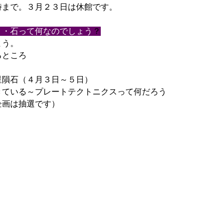
時まで。３月２３日は休館です。
・・石って何なのでしょう
？
よう。
るところ
星隕石（４月３日～５日）
きている～プレートテクトニクスって何だろう
企画は抽選です）