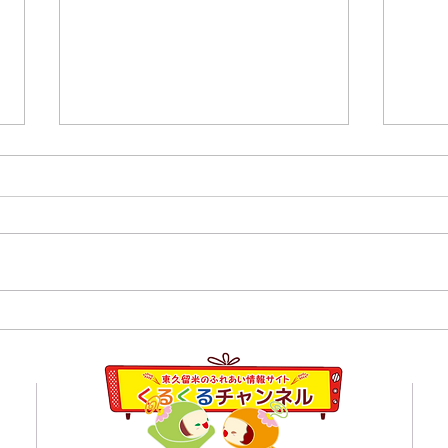
８月１日,２日清瀬駅南口ふ
7月
れあい通り夏祭り
学校
員会