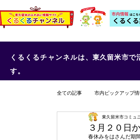
くるくるチャンネルは、東久留米市で
す。
全ての記事
市内ピックアップ情
くるくる保健室
事務局か
東久留米市コミュ
３月２０日
春休みをはさんだ期