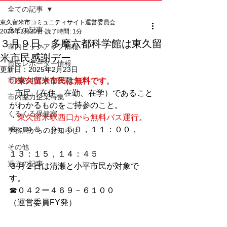
全ての記事
東久留米市コミュニティサイト運営委員会
全ての記事
2025年2月20日
読了時間: 1分
３月９日、多摩六都科学館は東久留
市内ピックアップ情報
米市民感謝デー
市民レポーター情報
更新日：
2025年2月23日
市内のすてきな公園
〇東久留米市民は無料です
。
   市民（在住、在勤、在学）であること
市内協力企業特集
がわかるものをご持参のこと。
くるくる保健室
・
東久留米駅西口から無料バス運行
。
８：４５，９：５０，１１：００，
事務局からのお知らせ
その他
１３：１５，１４：４５
過去の記事
３月２日は清瀬と小平市民が対象で
す。
☎０４２ー４６９－６１００
（運営委員FY発）