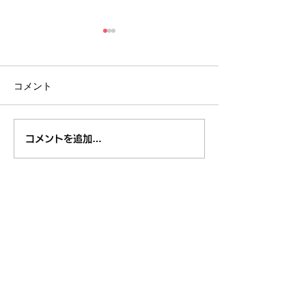
コメント
８月１日,２日清瀬駅南口
7月29日～3
コメントを追加…
ふれあい通り夏祭り
米学校給食栄養
東久留米市コミュニティサイト
運営
委員会
事務局
〒203-0033
東久留米市滝山4-1-10
西部地域センター内