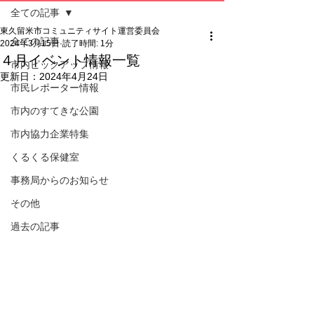
全ての記事
東久留米市コミュニティサイト運営委員会
全ての記事
2024年3月15日
読了時間: 1分
４月イベント情報一覧
市内ピックアップ情報
更新日：
2024年4月24日
市民レポーター情報
市内のすてきな公園
市内協力企業特集
くるくる保健室
事務局からのお知らせ
その他
過去の記事