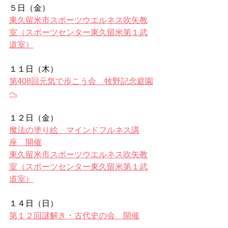
５日（金）
東久留米市スポーツウエルネス吹矢教
室（スポーツセンター東久留米第１武
道室）
１１日（木）
第408回元気で歩こう会　牧野記念庭園
へ
１２日（金）
魔法の塗り絵　マインドフルネス講
座　開催
東久留米市スポーツウエルネス吹矢教
室（スポーツセンター東久留米第１武
道室）
１４日（日）
第１２回謎解き・古代史の会　開催