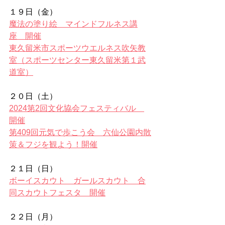
１９日（金）
魔法の塗り絵　マインドフルネス講
座　開催
東久留米市スポーツウエルネス吹矢教
室（スポーツセンター東久留米第１武
道室）
２０日（土）
2024第2回文化協会フェスティバル　
開催
第409回元気で歩こう会　六仙公園内散
策＆フジを観よう！開催
２１日（日）
ボーイスカウト　ガールスカウト　合
同スカウトフェスタ　開催
２２日（月）