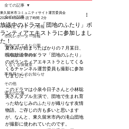
全ての記事
東久留米市コミュニティサイト運営委員会
全ての記事
2024年9月29日
読了時間: 2分
放送中のドラマ「団地のふたり」ボ
市内ピックアップ情報
ランティアエキストラに参加しまし
市民レポーター情報
た！
市内のすてきな公園
夏休みが始まったばかりの７月某日、
現在放送中のドラマ「団地のふたり」
市内協力企業特集
のボランティアエキストラとしてくる
くるくる保健室
くるチャンネル運営委員も撮影に参加
事務局からのお知らせ
しました！
その他
このドラマは小泉今日子さんと小林聡
過去の記事
美さんダブル主演で、団地で生まれ育
った幼なじみのふたりが織りなす友情
物語。ご存じの方も多いと思います
が、なんと、東久留米市内の滝山団地
が撮影に使われていたのです。