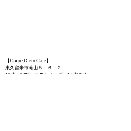
【Carpe Diem Cafe】
東久留米市滝山５－６－２
11時〜18時　ラストオーダー17時30分
定休日：水曜日、金曜日
CarpeDiemCafe Instagram
介護付き有料老人ホーム カルペディエム