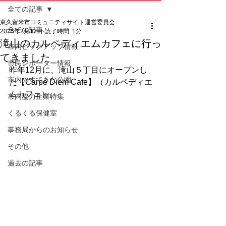
全ての記事
東久留米市コミュニティサイト運営委員会
全ての記事
2025年2月17日
読了時間: 1分
滝山のカルペディエムカフェに行っ
市内ピックアップ情報
てきました
市民レポーター情報
昨年12月に、滝山５丁目にオープンし
市内のすてきな公園
た【Carpe Diem Cafe】（カルペディエ
ムカフェ）。
市内協力企業特集
くるくる保健室
事務局からのお知らせ
その他
過去の記事