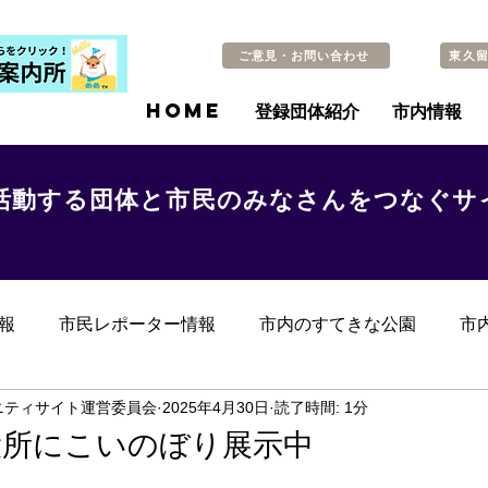
ご意見・お問い合わせ
東久
HOME
登録団体紹介
市内情報
活動する団体と市民のみなさんをつなぐサ
報
市民レポーター情報
市内のすてきな公園
市
らのお知らせ
その他
過去の記事
ニティサイト運営委員会
2025年4月30日
読了時間: 1分
役所にこいのぼり展示中