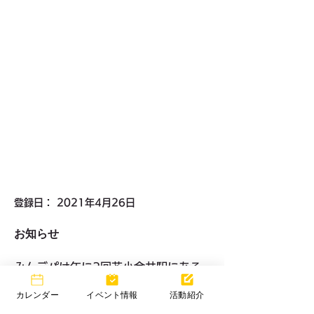
登録日： 2021年4月26日
お知らせ
みんデパは年に2回花小金井駅にある
東部公園で開催しています！
カレンダー
イベント情報
活動紹介
不定期で花小金井駅前で「夜市」も！