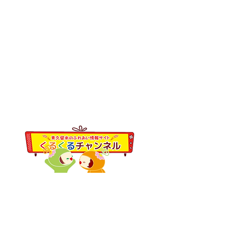
東久留米市コミュニティサイト
運営
委員会
事務局
〒203-0033
東久留米市滝山4-1-10
西部地域センター内
-
くるくるチャンネル応援企業の紹
介ページはこちら
-