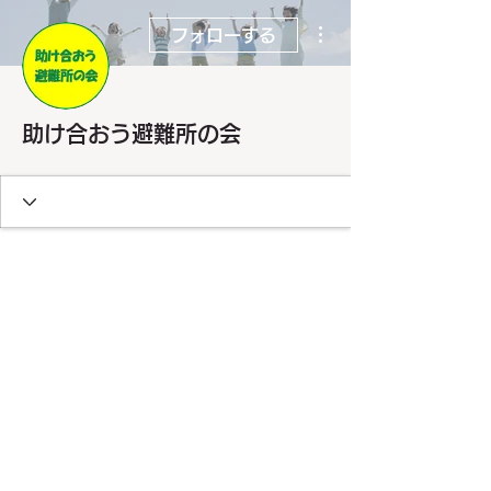
その他
フォローする
助け合おう避難所の会