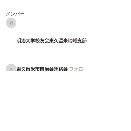
メンバー
明治大学校友会東久留米地域支部
明治大学校友会東久留米地域支部
フォロー
東久留米市自治会連絡会
フォロー
東久留米市自治会連絡会
東久留米建築設計協会
フォロー
東久留米建築設計協会
TOKYO854くるめラ
フォロー
東久留米市社会福祉協議会
フォロー
すべてのメンバーを表示（26名）