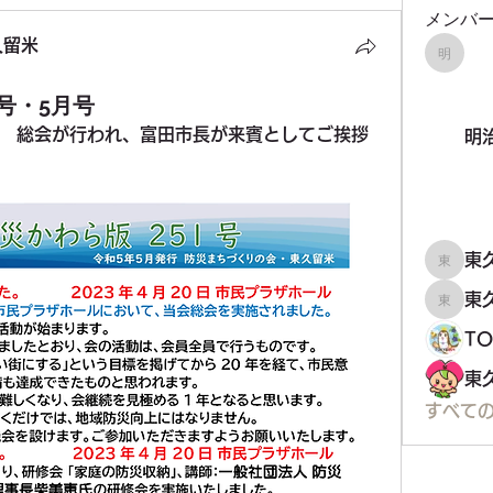
メンバ
久留米
明治大
号・5月号
　総会が行われ、富田市長が来賓としてご挨拶
明
東
東久留
東
東久留
T
すべての