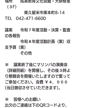
場所
　　成美教育文化会館・大研修室
（３F）
　　　　　東久留米市東本町8-14　
TEL　042-471-6600
議案
　　令和７年度活動・決算・監査
の各報告
　　　　令和８年度活動計画（案）収
支予算（案）
　　　　その他
※    
議案終了後にマリンバの演奏会
（詳細別紙）を開催し、その後３時よ
り懇親会を開催いたしますので奮って
ご参加ください。会費 ￥４，０００
(当日徴収させていただきます)。
※    
皆様へのお願い
出欠のご連絡は下の
QRコード
より、