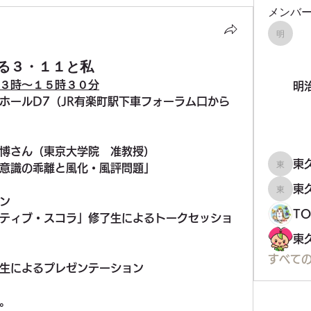
メンバ
明治大
る３・１１と私
３時～１５時３０分
明
ホールD7（JR有楽町駅下車フォーラム口から
博さん（東京大学院　准教授）
東
意識の乖離と風化・風評問題」
東久留
東
東久留
ン
T
ティブ・スコラ」修了生によるトークセッショ
すべての
生によるプレゼンテーション
。