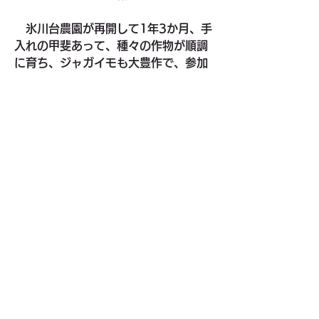
　氷川台農園が再開して1年3か月、手
入れの甲斐あって、種々の作物が順調
に育ち、ジャガイモも大豊作で、参加
した子供たちも大喜びでした。
　今回は、氷川台自治会のジンクス通
り晴天に恵まれ、皆をほっとさせまし
た。実はこれにはちょっとした裏話が
あります。農夫の皆さんが一番心配し
ているのは、雨が降ることで、今回も
雨天順延の予備日を2日も取っていま
した。さらに、小池農夫代表は、林会
長が「晴天」にあまり貢献していない
ことに業を煮やし、自治会長時代「氷
川台一の晴れ男」の異名を持つ殿田顧
問にひそかに連絡、当日ぜひ顔を出し
てと懇願、それに応えた殿田顧問の来
場が功を奏したというわけです。