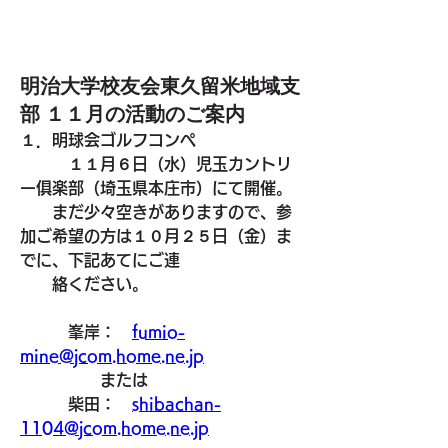
明治大学校友会東久留米地域支
部 １１月の活動のご案内
１．明球会ゴルフコンペ
　　　１１月６日（水）児玉カントリ
ー俱楽部（埼玉県本庄市）にて開催。
　　まだ少々空きがありますので、参
加ご希望の方は１０月２５日（金）ま
でに、下記あてにご連
　　絡ください。
　　　峯岸：　
fumio-
mine@jcom.home.ne.jp
　　　　　または
　　　柴田：　
shibachan-
1104@jcom.home.ne.jp