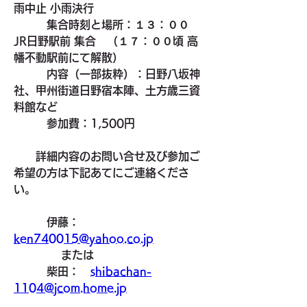
雨中止 小雨決行
　　　集合時刻と場所：１３：００　
JR日野駅前 集合　（１７：００頃 高
幡不動駅前にて解散）
　　　内容（一部抜粋）：日野八坂神
社、甲州街道日野宿本陣、土方歳三資
料館など
　　　参加費：1,500円
　　詳細内容のお問い合せ及び参加ご
希望の方は下記あてにご連絡くださ
い。  
　　　伊藤：　
ken740015@yahoo.co.jp
 　　　　または
　　　柴田：　
shibachan-
1104@jcom.home.jp