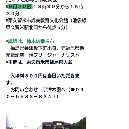
◉
９月２０日 
１３時３０分から１５時
３０分
◉東久留米市成美教育文化会館（池袋線
東久留米駅北口から徒歩５分）
◉
講師は、鈴木信幸さん
　福島県会津坂下町出身、元福島県地
元紙記者　現フリージャーナリスト　
◉主催は、東久留米市福島県人会
　入場料３００円は当日いただきま
す。　
　お問い合わせ…宇津木繫へ（☎０９
０－５５８３－８３４７）