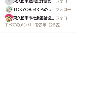
東久留米建築設計協会
フォロー
東久留米建築設計協会
TOKYO854くるめラ
フォロー
東久留米市社会福祉協議会
フォロー
すべてのメンバーを表示（26名）
東久留米市コミュニティサイト
運営
委員会
事務局
〒203-0033
東久留米市滝山4-1-10
西部地域センター内