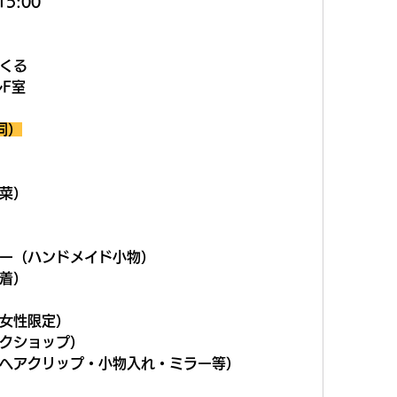
15:00
くる
ルF室
同）
菜）
ー（ハンドメイド小物）
着）
女性限定）
クショップ）
ヘアクリップ・小物入れ・ミラー等）