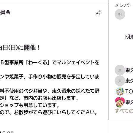
メンバ
委員会
明治大
員会
明
4日(日)に開催！
Ｂ型事業所「わーくる」でマルシェイベントを
東
東久留
ンや焼菓子、手作り小物の販売を予定していま
東
東久留
料不使用のベジ弁当や、東久留米の採れたて野
T
定）など、市内のお店も出店します。
ショップも用意しています。
すべての
ので、お散歩がてら遊びにいらしてください。