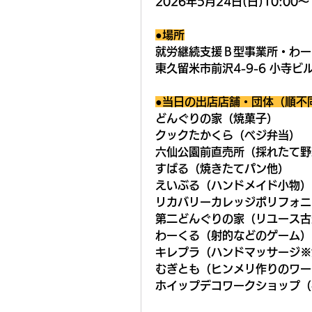
2026年5月24日(日)10:00～
●場所
就労継続支援Ｂ型事業所・わー
東久留米市前沢4-9-6 小寺ビ
●当日の出店店舗・団体（順不
どんぐりの家（焼菓子）
クックたかくら（ベジ弁当）
六仙公園前直売所（採れたて野
すばる（焼きたてパン他）
えいぶる（ハンドメイド小物）
リカバリーカレッジポリフォニ
第二どんぐりの家（リユース古
わーくる（射的などのゲーム）
キレプラ（ハンドマッサージ※
むぎとも（ヒンメリ作りのワー
ホイップデコワークショップ（