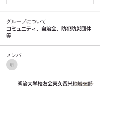
グループについて
コミュニティ、自治会、防犯防災団体
等
メンバー
明治大学校友会東久留米地域支部
明治大学校友会東久留米地域支部
フォロー
東久留米市自治会連絡会
フォロー
東久留米市自治会連絡会
東久留米建築設計協会
フォロー
東久留米建築設計協会
TOKYO854くるめラ
フォロー