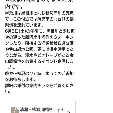
内です。
柳瀬川は黒目川と同じ新河岸川の支流
で、この付近では清瀬市の北西側の都
県境を流れています。
6月3日(土)の午後に、黒目川と少し趣
きの違った新河岸川河畔をウォーキン
グしたり、隣接する清瀬せせらぎ公園
や金山緑地公園、更には洪水時用であ
りながら、湧水やビオトープがある金
山調節池を散策するイベント企画しま
した。
晩春～初夏のひと時、奮ってのご参加
をお待ちします。
詳細は添付の案内チラシをご覧くださ
い。
清瀬・柳瀬川回廊と金山緑地・調節地をめぐる(R5.6.3
.pdf