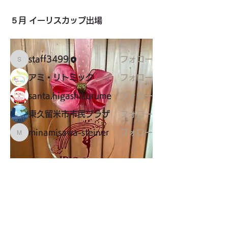
学校、サークル、習い事（主にこども
を対象とした情報）
５月 イーリスカップ出場
メンバー
staff3499
フォロー
staff3499
アミ・リトミック
フォロー
santa.higashikurume
フォロー
東久留米市市民プラザ
フォロー
minamisawa-steiner
フォロー
minamisawa-steiner
すべてのメンバーを表示（8名）
東久留米市コミュニティサイト
運営
委員会