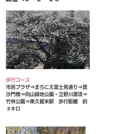
歩行コース
市民プラザ⇒まろにえ冨士見通り⇒毘
沙門橋⇒向山緑地公園・立野川源流⇒
竹林公園⇒東久留米駅　歩行距離　約
３キロ