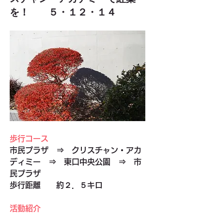
を！ ５・１２・１４
歩行コース
市民プラザ　⇒　クリスチャン・アカ
ディミー　⇒　東口中央公園　⇒　市
民プラザ　
歩行距離　　約２．５キロ
活動紹介