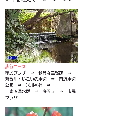
歩行コース
市民プラザ　⇒　多聞寺黒松跡　⇒　
落合川・いこいの水辺　⇒　南沢水辺
公園　⇒　氷川神社　⇒　
　南沢湧水群　⇒　多聞寺　⇒　市民
プラザ