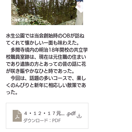
水生公園では当会創始時のOBが訪ね
てくれて懐かしい一面も味わえた。
　多聞寺境内の明治18年開校の共立学
校職員室跡は、現在は元住職の住まい
であり遺族の方とあっての昔の話に花
が咲き賑やかなひと時であった。
　今回は、話題の多いコースで、楽し
くのんびりと新年に相応しい散策であ
った。　
４・１２・１７元気で歩こう会（表）PDF
.pdf
ダウンロード：PDF