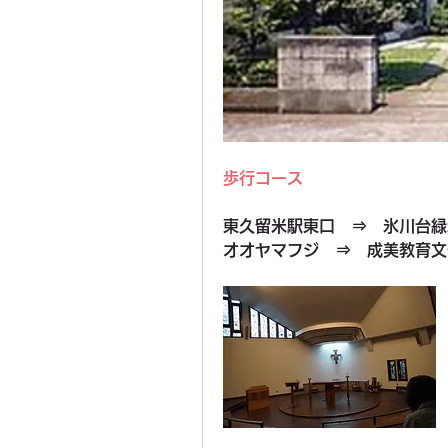
歩行コース
東久留米駅東口　⇒　氷川台緑
オオヤマフジ　⇒　成美教育文