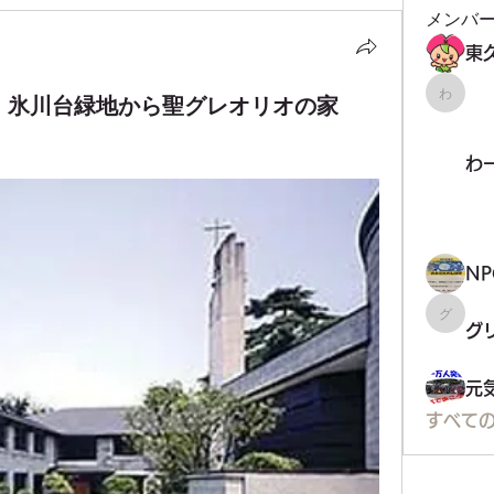
メンバ
会 氷川台緑地から聖グレオリオの家
わーく
わ
グリコ
グ
元
すべて