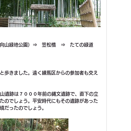
向山緑地公園）⇒　笠松橋　⇒　たての緑道　
と歩きました。
遠く練馬区からの参加者
も交え
向山遺跡は７０００年前の縄文遺跡で、直下の立
たのでしょう。平安時代にもその遺跡があった
境だったのでしょう。