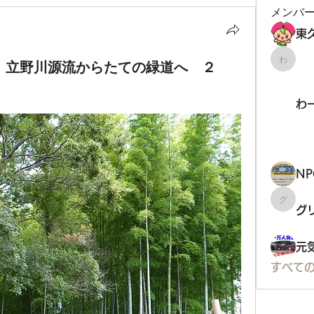
メンバ
会 立野川源流からたての緑道へ ２
わーく
わ
グリコ
グ
元
すべて