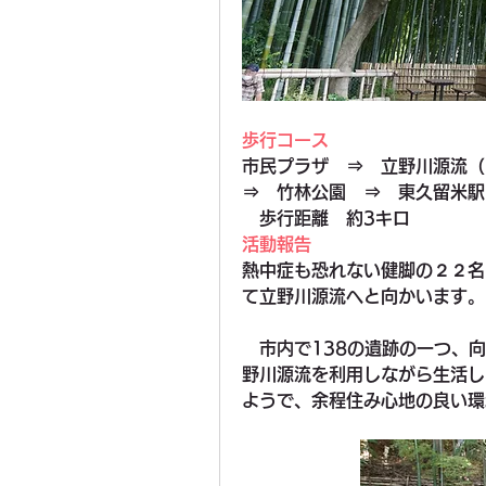
歩行コース
市民プラザ　⇒　立野川源流（
⇒　竹林公園　⇒　東久留米駅
　歩行距離　約3キロ
活動報告
熱中症も恐れない健脚の２２名
て立野川源流へと向かいます。
　市内で138の遺跡の一つ、
野川源流を利用しながら生活し
ようで、余程住み心地の良い環