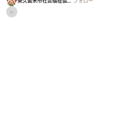
東久留米市社会福祉協議会
フォロー
わーくるマルシェ実行委員会
わーくるマルシェ実行委員会
フォロー
NPO法人健康遊技たんぽぽ
フォロー
グリコの家
グリコの家
フォロー
元気で歩こう会
フォロー
すべてのメンバーを表示（9名）
東久留米市コミュニティサイト
運営
委員会