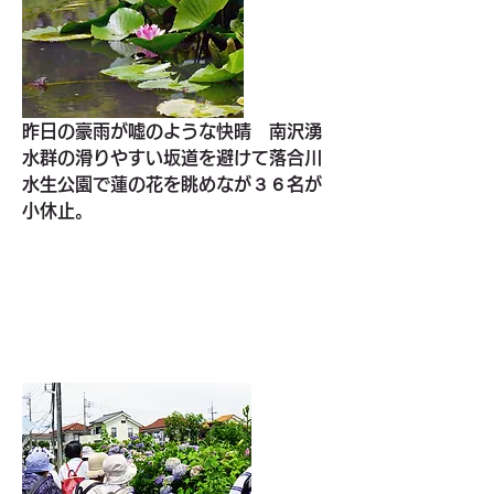
昨日の豪雨が噓のような快晴　南沢湧
水群の滑りやすい坂道を避けて落合川
水生公園で蓮の花を眺めなが３６名が
小休止。