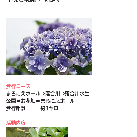
歩行コース
まろにえホール⇒落合川⇒落合川水生
公園⇒お花畑⇒まろにえホール
歩行距離　　　約3キロ
活動内容