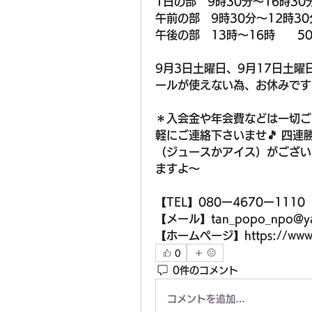
1日の部　9時30分〜16時30
午前の部　9時30分〜12時30
午後の部　13時〜16時　　50
9月3日土曜日、9月17日土曜
ールが使えない為、お休みです
＊入会金や年会費などは一切ご
軽にご連絡下さいませ🎵 四
（ジュースかアイス）がござい
ますよ〜
【TEL】080ー4670ー111
【メール】tan_popo_npo@yah
【ホームページ】https://www.t
0
0件のコメント
コメントを追加…