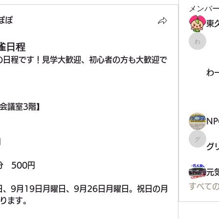
メンバ
ぽぽ
麻雀日程
わーく
雀の日程です！見学大歓迎、初心者の方も大歓迎で
わ
会議室3階】
円
グリコ
グ
分　500円
元
すべて
日、9月19日月曜日、9月26日月曜日。祝日の月
ります。