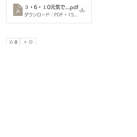
３・6・１0元気で歩こう会（表）PDF
.pdf
ダウンロード：PDF • 152KB
0
0
34
コメントを追加…
グループについて
団体や関連部門が主催する会の情報
メンバー
東久留米市社会福祉協議会
フォロー
地域ｹｱﾈｯﾄﾜｰｸ ゆいまぁる
フォロー