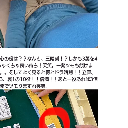
心の役は？？なんと、三暗刻！？しかも3萬を4
ちゃくちゃ良い待ち！笑笑。一発ツモも頷けま
。。そしてよく見ると何とドラ暗刻！！立直、
3、裏1の10役！！倍満！！あと一役あれば3倍
発でツモりますね笑笑。