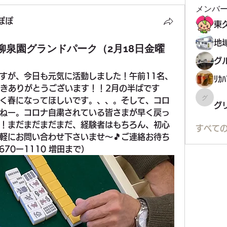
メンバ
ぽぽ
柳泉園グランドパーク（2月18日金曜
すが、今日も元気に活動しました！午前11名、
ﾘｶﾊ
頂きありがとうございます！！2月の半ばです
く春になってほしいです。、、。そして、コロ
グリコ
グ
ねー。コロナ自粛されている皆さまが早く戻っ
！まだまだまだまだ、経験者はもちろん、初心
すべての
軽にお問い合わせ下さいませ〜🎵ご連絡お待ち
670ー1110 増田まで）