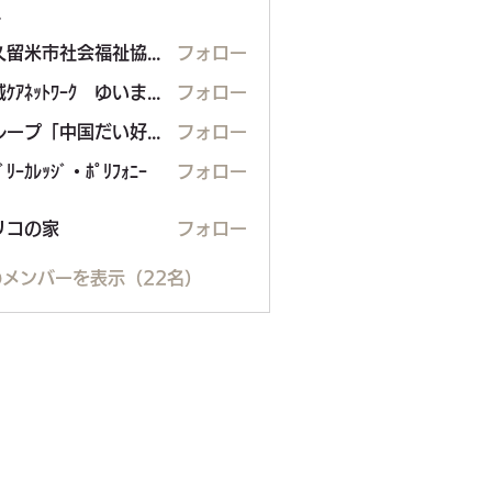
ー
東久留米市社会福祉協議会
フォロー
地域ｹｱﾈｯﾄﾜｰｸ ゆいまぁる
フォロー
グループ「中国だい好き」
フォロー
ﾞﾘｰｶﾚｯｼﾞ・ﾎﾟﾘﾌｫﾆｰ
フォロー
の家
リコの家
フォロー
メンバーを表示（22名）