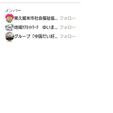
メンバー
東久留米市社会福祉協議会
フォロー
地域ｹｱﾈｯﾄﾜｰｸ ゆいまぁる
フォロー
グループ「中国だい好き」
フォロー
ﾘｶﾊﾞﾘｰｶﾚｯｼﾞ・ﾎﾟﾘﾌｫﾆｰ
フォロー
グリコの家
グリコの家
フォロー
すべてのメンバーを表示（22名）
東久留米市コミュニティサイト
運営
委員会
事務局