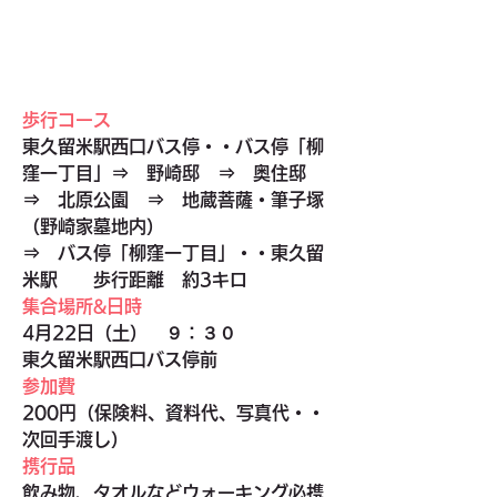
歩行コース
東久留米駅西口バス停・・バス停「柳
窪一丁目」⇒　野崎邸　⇒　奥住邸　
⇒　北原公園　⇒　地蔵菩薩・筆子塚
（野崎家墓地内）
⇒　バス停「柳窪一丁目」・・東久留
米駅　　歩行距離　約3キロ
集合場所&日時
4月22日（土）　９：３０　
東久留米駅西口バス停前
参加費
200円（保険料、資料代、写真代・・
次回手渡し）
携行品
飲み物、タオルなどウォーキング必携