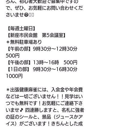
ろん、初心者大歓迎で募集中ですの
で、ぜひ、お気軽にお問い合わせくだ
さいませ😆🙆‍♂️
【毎週土曜日】
【新座市民会館　第5会議室】
＊無料駐車場あり
【午前の部】9時30分〜12時30分　
500円
【午後の部】13時〜16時　500円
【1日の部】 9時30分〜16時30分　
1000円
＊出張健康麻雀には、入会金や年会費
などは一切ございません！！見学はい
つでも無料です！お気軽にご連絡下さ
いませ🎵 四連勝しますと、名札に強者
の証のシールと、景品（ジュースかア
イス）がございます！きちんとした成