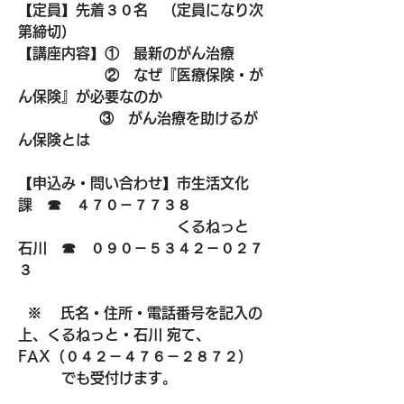
【定員】先着３０名　（定員になり次
第締切）
【講座内容】①　最新のがん治療
　　　　　　②　なぜ『医療保険・が
ん保険』が必要なのか
                  ③　がん治療を助けるが
ん保険とは
【申込み・問い合わせ】市生活文化
課　☎　４７０－７７３８
　　　　　　　　　　　くるねっと　
石川　☎　０９０－５３４２－０２７
３
  ※ 　氏名・住所・電話番号を記入の
上、くるねっと・石川 宛て、
FAX（０４２－４７６－２８７２）                        
　　　でも受付けます。