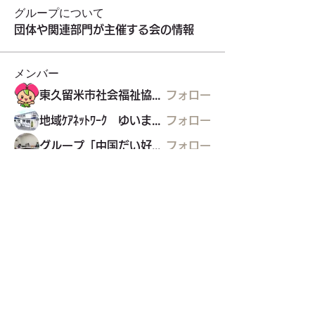
グループについて
団体や関連部門が主催する会の情報
メンバー
東久留米市社会福祉協議会
フォロー
地域ｹｱﾈｯﾄﾜｰｸ ゆいまぁる
フォロー
グループ「中国だい好き」
フォロー
ﾘｶﾊﾞﾘｰｶﾚｯｼﾞ・ﾎﾟﾘﾌｫﾆｰ
フォロー
グリコの家
グリコの家
フォロー
すべてのメンバーを表示（22名）
東久留米市コミュニティサイト
運営