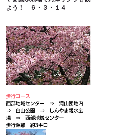
よう！ ６・３・１４
歩行コース
西部地域センター　⇒　滝山団地内　
⇒　白山公園　⇒　しんやま親水広
場　⇒　西部地域センター
歩行距離　約3キロ