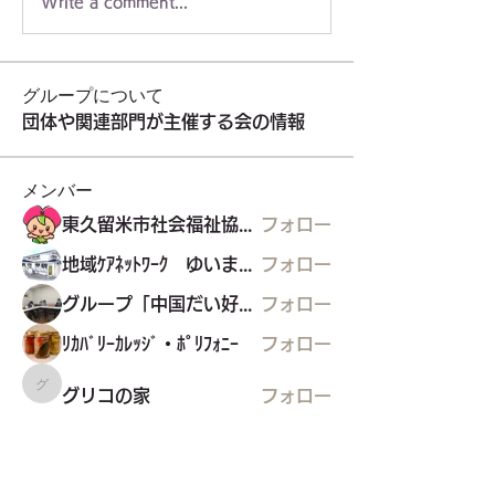
Write a comment...
グループについて
団体や関連部門が主催する会の情報
メンバー
東久留米市社会福祉協議会
フォロー
地域ｹｱﾈｯﾄﾜｰｸ ゆいまぁる
フォロー
グループ「中国だい好き」
フォロー
ﾘｶﾊﾞﾘｰｶﾚｯｼﾞ・ﾎﾟﾘﾌｫﾆｰ
フォロー
グリコの家
グリコの家
フォロー
すべてのメンバーを表示（22名）