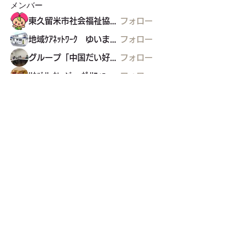
メンバー
東久留米市社会福祉協議会
フォロー
地域ｹｱﾈｯﾄﾜｰｸ ゆいまぁる
フォロー
グループ「中国だい好き」
フォロー
ﾘｶﾊﾞﾘｰｶﾚｯｼﾞ・ﾎﾟﾘﾌｫﾆｰ
フォロー
グリコの家
グリコの家
フォロー
すべてのメンバーを表示（22名）
東久留米市コミュニティサイト
運営
委員会
事務局
〒203-0033