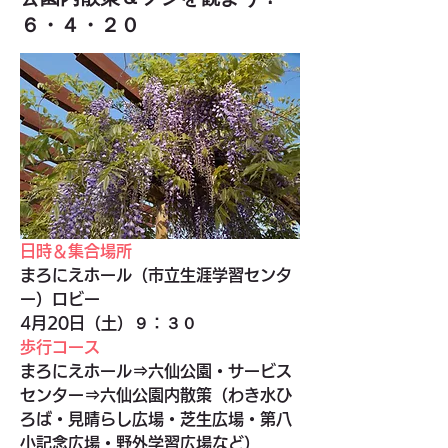
６・４・２０
日時＆集合場所
まろにえホール（市立生涯学習センタ
ー）ロビー
4月20日（土）９：３０
歩行コース
まろにえホール⇒六仙公園・サービス
センター⇒六仙公園内散策（わき水ひ
ろば・見晴らし広場・芝生広場・第八
小記念広場・野外学習広場など）