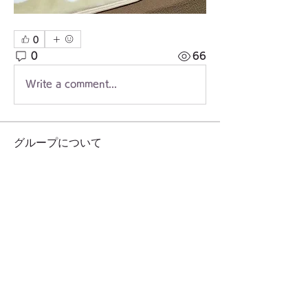
0
0
66
Write a comment...
グループについて
団体や関連部門が主催する会の情報
メンバー
東久留米市社会福祉協議会
フォロー
地域ｹｱﾈｯﾄﾜｰｸ ゆいまぁる
フォロー
グループ「中国だい好き」
フォロー
ﾘｶﾊﾞﾘｰｶﾚｯｼﾞ・ﾎﾟﾘﾌｫﾆｰ
フォロー