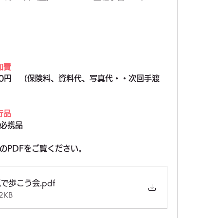
加費
00円　（保険料、資料代、写真代・・次回手渡
）
行品
必携品
のPDFをご覧ください。
気で歩こう会
.pdf
2KB