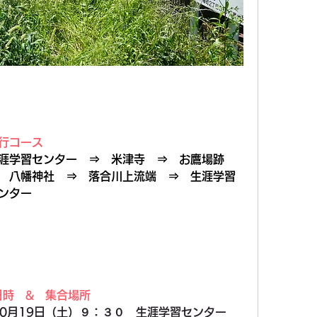
行コース
涯学習センター　⇒　米津寺　⇒　お鷹場跡　
　八幡神社　⇒　落合川上流端　⇒　生涯学習
ンター
日時　&　集合場所
10月19日（土）９：３０　生涯学習センター