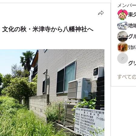
メンバ
会 文化の秋・米津寺から八幡神社へ
ﾘｶﾊ
グリコ
グ
すべての