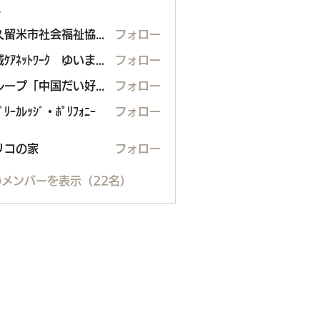
ー
東久留米市社会福祉協議会
フォロー
地域ｹｱﾈｯﾄﾜｰｸ ゆいまぁる
フォロー
グループ「中国だい好き」
フォロー
ﾞﾘｰｶﾚｯｼﾞ・ﾎﾟﾘﾌｫﾆｰ
フォロー
の家
リコの家
フォロー
メンバーを表示（22名）