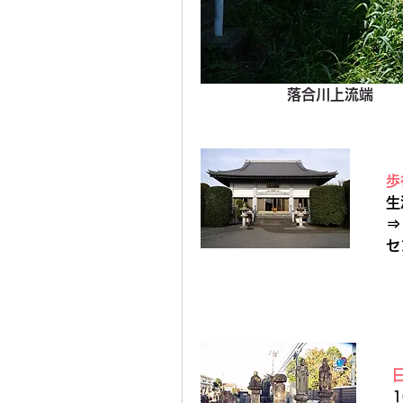
　　　　　　落合川上流端
歩
生
⇒
セ