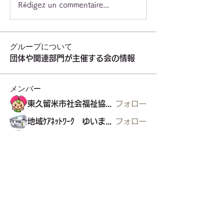
Rédigez un commentaire...
グループについて
団体や関連部門が主催する会の情報
メンバー
東久留米市社会福祉協議会
フォロー
地域ｹｱﾈｯﾄﾜｰｸ ゆいまぁる
フォロー
グループ「中国だい好き」
フォロー
ﾘｶﾊﾞﾘｰｶﾚｯｼﾞ・ﾎﾟﾘﾌｫﾆｰ
フォロー
グリコの家
グリコの家
フォロー
すべてのメンバーを表示（22名）