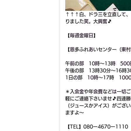
↑↑↑白、ドラ三を立直して、
りました笑。大興奮🎵
【毎週金曜日】
【恩多ふれあいセンター（東村
午前の部　10時〜13時　500
午後の部　13時30分〜16時3
1日の部　10時〜17時　100
＊入会金や年会費などは一切ご
軽にご連絡下さいませ🎵四連
（ジュースかアイス）がござい
ますよ〜
【TEL】080ー4670ー111