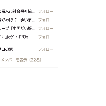
ー
東久留米市社会福祉協議会
フォロー
地域ｹｱﾈｯﾄﾜｰｸ ゆいまぁる
フォロー
グループ「中国だい好き」
フォロー
ﾞﾘｰｶﾚｯｼﾞ・ﾎﾟﾘﾌｫﾆｰ
フォロー
の家
リコの家
フォロー
メンバーを表示（22名）