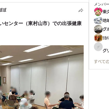
メンバ
ぽぽ
いセンター（東村山市）での出張健康
ﾘｶﾊ
グリコ
グ
すべての