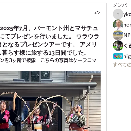
メンバ
yko
ykoji
ho
2025年7月、バーモント州とマサチュ
にてプレゼンを行いました。 ウラウラ
目となるプレゼンツアーです。 アメリ
く
し暮らす様に旅する13日間でした。
hig
ンを3ヶ所で披露　こちらの写真はケープコッ
すべての