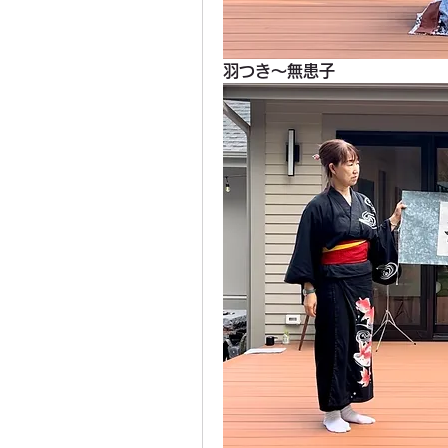
羽つき〜無患子