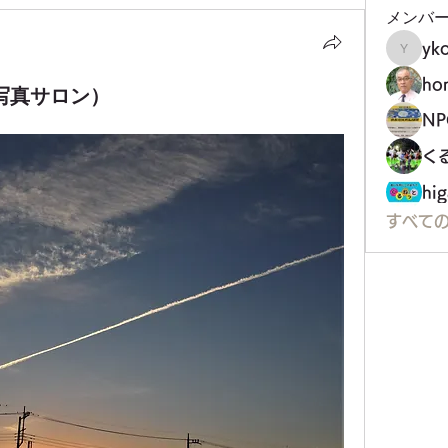
メンバ
yko
ykoji
ho
)（写真サロン）
く
hig
すべての