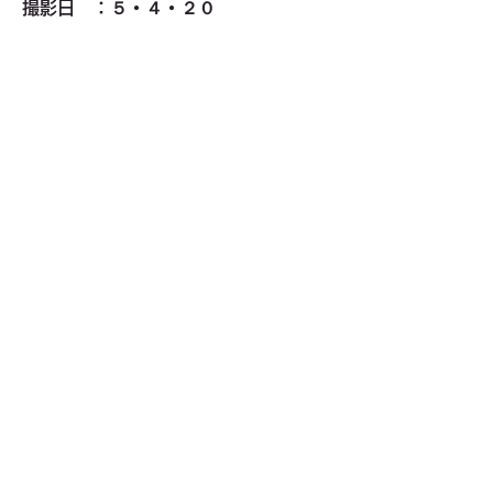
撮影日　：５・４・２０
撮影者　：リタ
小鳥がくれたオオアマナです。
0
0
19
Write a comment...
グループについて
団体や関連部門が主催する会の情報
メンバー
ykoji
フォロー
ykoji