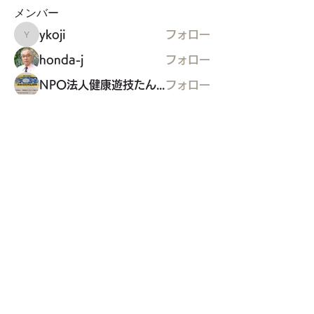
メンバー
ykoji
フォロー
ykoji
honda-j
フォロー
NPO法人健康遊技たんぽぽ
フォロー
くるめ連 阿波踊り
フォロー
higashikurume.kurunet
フォロー
すべてのメンバーを表示（20名）
東久留米市コミュニティサイト
運営
委員会
事務局
〒203-0033
東久留米市滝山4-1-10