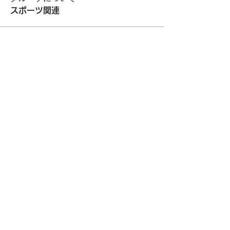
スポーツ関連
メンバー
rokusenkouen-jim
フォロー
rokusenkouen-jim
東久留米市民スポーツウエルネス吹矢
フォロー
東久留米市民スポーツウエルネス吹矢
staff3499
フォロー
staff3499
東久留米市テニス連盟_硬式
フォロー
東久留米ラグビーフットボールクラブ
フォロー
すべてのメンバーを表示（8名）
東久留米市コミュニティサイト
運営
委員会