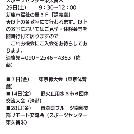
スポーツセンター東久留米
29日(土)　　  9：30～12：00　　
新座市福祉の里３Ｆ「講義室」
★以上の各教室にて行われます。以上
の教室においてはご見学・体験会等を
随時行付て居りますので
　これお機会にご入会をお待ちしてお
ります。
連絡先＝090－2546－4363（佐
藤）
■７日(金)　　
東京都大会
（東京体育
館）
■14日(金)　　
野火止用水３市６団体
交流大会
（清瀬）
■28日(金)　　
青森県フルーツ南部支
部リモート交流会
（スポーツセンター
東久留米）