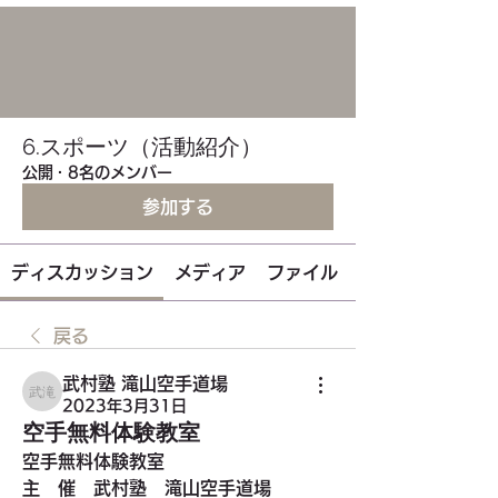
6.スポーツ（活動紹介）
公開
·
8名のメンバー
参加する
ディスカッション
メディア
ファイル
戻る
武村塾 滝山空手道場
武村塾 滝山空手道場
2023年3月31日
空手無料体験教室
空手無料体験教室
主　催　武村塾　滝山空手道場