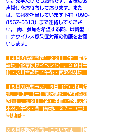
い。見学だけでも結構です、皆様のお
声掛けをお待ちしております。また
は、広報を担当しています下村（090-
8567-6313）まで連絡してくださ
い。 尚、参加を希望する際には新型コ
ロナウイルス感染症対策の徹底をお願
いします。
〔４月の活動予定〕２２日（土）南沢
緑地（企業向けイベント）、２９日午
前・氷川台緑地／午後・南沢樹林地　
※
〔５月の活動予定〕５日（金）小山緑
地、１３日（土）前沢緑地（含む森の
広場）、１９日（金）午前・学芸大雑
木林／午後・金山緑地、２７日（土）
歴環下里
※６月以降の活動日については、『情