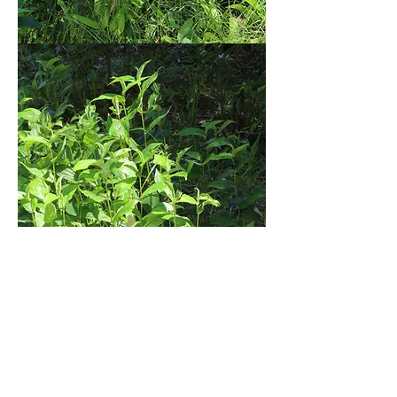
〔５月の活動予定〕１５日（金）前沢
緑地（含む森の広場）、２３日歴環下
里（土）、３０日（土）金山緑地
〔６月の活動予定〕６日（土）環境フ
ェスティバル、7日(日)環境フェステ
ィバル、１３日（土）柳窪緑地、１９