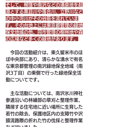
そして、柳窪や南沢などの湧泉地を起
源とする黒目川や落合川、立野川など
の中小河川がその谷筋を流れていま
す。その台地上には東京都管理の緑地
保全地域の他、同市管理の樹林地や森
の広場など多くの緑地があります。
　今回の活動紹介は、東久留米市のほ
ぼ中央部にあり、清らかな湧水で有名
な東京都管理の南沢緑地保全地域（南
沢3丁目）の東側で行った緑地保全活
動についてです。
　主な活動については、南沢氷川神社
参道沿いの林縁部の草刈と整理作業、
隣接する住宅地に近い場所に生育した
若竹の除去、保護地区内の支障竹や沢
頭流路際の折れた竹の伐採と整理作業