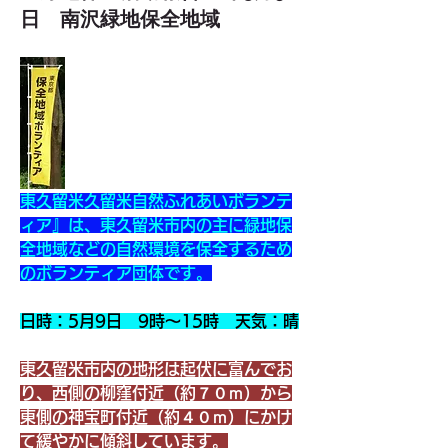
日 南沢緑地保全地域
東久留米久留米自然ふれあいボランテ
ィア』は、東久留米市内の主に緑地保
全地域などの自然環境を保全するため
のボランティア団体です。
日時：5月9日　9時～15時　天気：晴
東久留米市内の地形は起伏に富んでお
り、西側の柳窪付近（約７０ｍ）から
東側の神宝町付近（約４０ｍ）にかけ
て緩やかに傾斜しています。